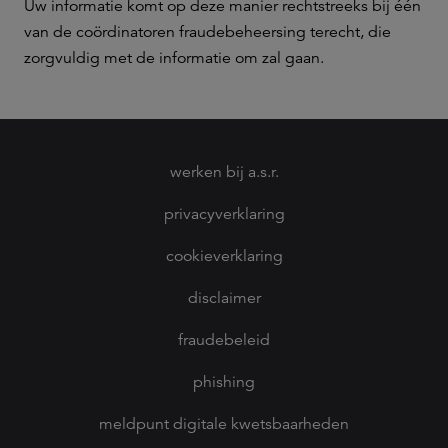
Uw informatie komt op deze manier rechtstreeks bij één
van de coördinatoren fraudebeheersing terecht, die
zorgvuldig met de informatie om zal gaan.
werken bij a.s.r.
privacyverklaring
cookieverklaring
disclaimer
fraudebeleid
phishing
meldpunt digitale kwetsbaarheden