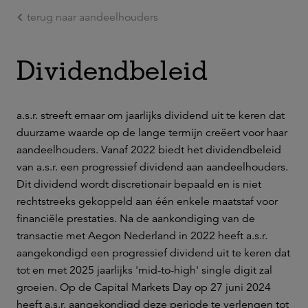
terug naar aandeelhouders
Ga naar de hoofdinhoud
Dividendbeleid
a.s.r. streeft ernaar om jaarlijks dividend uit te keren dat
duurzame waarde op de lange termijn creëert voor haar
aandeelhouders. Vanaf 2022 biedt het dividendbeleid
van a.s.r. een progressief dividend aan aandeelhouders.
Dit dividend wordt discretionair bepaald en is niet
rechtstreeks gekoppeld aan één enkele maatstaf voor
financiële prestaties. Na de aankondiging van de
transactie met Aegon Nederland in 2022 heeft a.s.r.
aangekondigd een progressief dividend uit te keren dat
tot en met 2025 jaarlijks 'mid-to-high' single digit zal
groeien. Op de Capital Markets Day op 27 juni 2024
heeft a.s.r. aangekondigd deze periode te verlengen tot