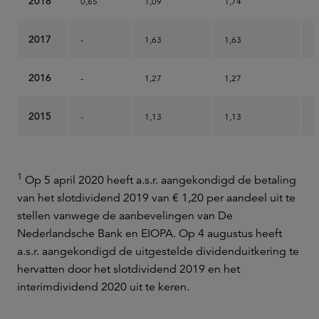
2018
0,65
1,09
1,74
2
2017
-
1,63
1,63
2
2016
-
1,27
1,27
1
2015
-
1,13
1,13
1
1
Op 5 april 2020 heeft a.s.r. aangekondigd de betaling
van het slotdividend 2019 van € 1,20 per aandeel uit te
stellen vanwege de aanbevelingen van De
Nederlandsche Bank en EIOPA. Op 4 augustus heeft
a.s.r. aangekondigd de uitgestelde dividenduitkering te
hervatten door het slotdividend 2019 en het
interimdividend 2020 uit te keren.