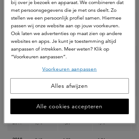
bij over je bezoek en apparaat. We combineren dat
(€)
met persoonsgegevens die je met ons deelt. Zo
stellen we een persoonlijk profiel samen. Hiermee
2025
1,27
2,14
3,41
7
passen wij onze website aan op jouw voorkeuren.
Ook laten we advertenties op maat zien op andere
2024
1,16
1,96
3,12
6
websites en apps. Je kunt je toestemming altijd
aanpassen of intrekken. Meer weten? Klik op
2023
1,08
1,81
2,89
6
“Voorkeuren aanpassen”.
Voorkeuren aanpassen
2022
0,98
1,72
2,70
3
Alles afwijzen
2021
0,82
1,60
2,42
3
1
2020
Alle cookies accepteren
0,76
1,28
2,04
2
2019
0,70
1,20
1,90
2