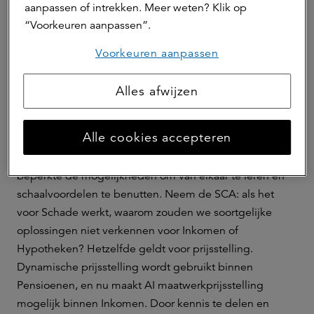
investeren we in een volledig online ervaring, waarbij
aanpassen of intrekken. Meer weten? Klik op
we de klantreis verbeteren via betere online proposities,
“Voorkeuren aanpassen”.
gestroomlijnde salesfunnels en versterkte digitale
Voorkeuren aanpassen
klantenservice. Er wordt gewerkt in multidisciplinaire
teams, waarbij samenwerking over productlijnen heen
Alles afwijzen
centraal staat om met AI de strategie te versnellen.’
Kunt u dat verder toelichten?
Alle cookies accepteren
‘Aanvankelijk had iedere businessunit haar eigen
aanpak op het gebied van AI. Begrijpelijk, maar het
beperkte de mogelijkheden om van elkaar te leren en
schaalvoordelen te benutten. Neem de SCA: als het
voor Schade werkt, waarom zouden we soortgelijke
oplossingen niet verkennen voor Inkomen of
Hypotheken? Hetzelfde geldt voor prijsstelling.
Dynamische prijsstelling wordt gebruikt binnen
Pensioenen, en nu maakt AI maatwerkprijsstelling
mogelijk binnen Inkomen. Door kennis te delen en