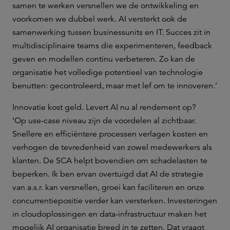
samen te werken versnellen we de ontwikkeling en
voorkomen we dubbel werk. AI versterkt ook de
samenwerking tussen businessunits en IT. Succes zit in
multidisciplinaire teams die experimenteren, feedback
geven en modellen continu verbeteren. Zo kan de
organisatie het volledige potentieel van technologie
benutten: gecontroleerd, maar met lef om te innoveren.’
Innovatie kost geld. Levert AI nu al rendement op?
‘Op use-case niveau zijn de voordelen al zichtbaar.
Snellere en efficiëntere processen verlagen kosten en
verhogen de tevredenheid van zowel medewerkers als
klanten. De SCA helpt bovendien om schadelasten te
beperken. Ik ben ervan overtuigd dat AI de strategie
van a.s.r. kan versnellen, groei kan faciliteren en onze
concurrentiepositie verder kan versterken. Investeringen
in cloudoplossingen en data-infrastructuur maken het
mogelijk AI organisatie breed in te zetten. Dat vraagt