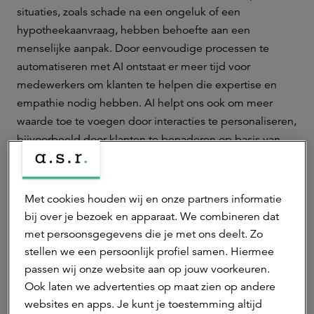
situaties, zoals schade na een ongeluk of een
hypotheekaanvraag, hebben behoefte aan een
menselijke aanpak. Door eenvoudige processen te
automatiseren met AI ontstaat er meer tijd voor
medewerkers om klanten te helpen die expertise en
empathie nodig hebben. AI helpt ons ook om meer
waarde toe te voegen door interacties te personaliseren,
bijvoorbeeld door klanten te benaderen op basis van
relevante kenmerken, zoals leeftijd.’
Op welke manier kan AI de verkoopkanalen van a.s.r.
Met cookies houden wij en onze partners informatie
verbeteren?
bij over je bezoek en apparaat. We combineren dat
‘Sinds onze training aan INSEAD is de ontwikkeling in
met persoonsgegevens die je met ons deelt. Zo
een stroomversnelling gekomen. Met de oprichting van
stellen we een persoonlijk profiel samen. Hiermee
de nieuwe Online Unit zijn directe en digitale verkoop
passen wij onze website aan op jouw voorkeuren.
belangrijke speerpunten geworden. Klanten – vooral
Ook laten we advertenties op maat zien op andere
jongere – verwachten gemak en snelheid. Daarom
websites en apps. Je kunt je toestemming altijd