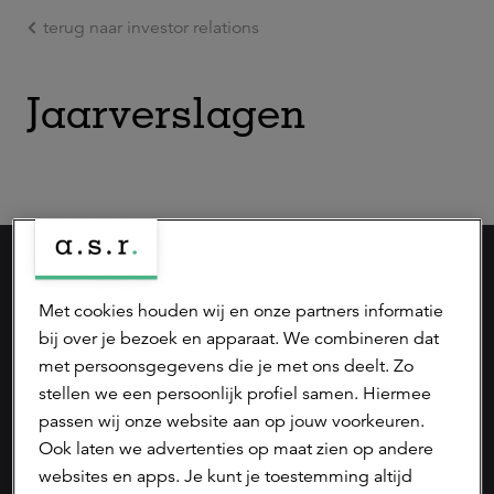
terug naar investor relations
Ga naar de hoofdinhoud
Jaarverslagen
werken bij a.s.r.
Met cookies houden wij en onze partners informatie
privacyverklaring
bij over je bezoek en apparaat. We combineren dat
met persoonsgegevens die je met ons deelt. Zo
cookieverklaring
stellen we een persoonlijk profiel samen. Hiermee
passen wij onze website aan op jouw voorkeuren.
disclaimer
Ook laten we advertenties op maat zien op andere
fraudebeleid
websites en apps. Je kunt je toestemming altijd