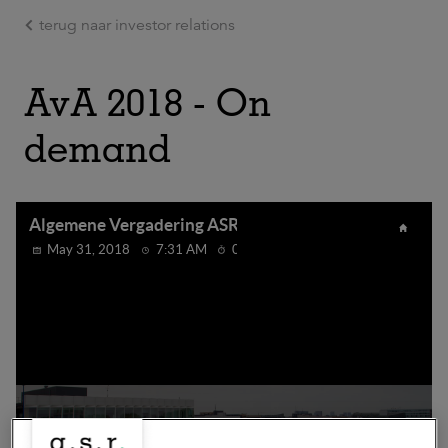
terug naar investor relations
Ga naar de hoofdinhoud
AvA 2018 - On
demand