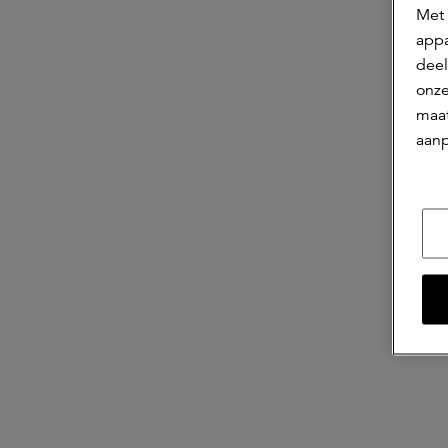
Met 
appa
deel
onze
maat
aanp