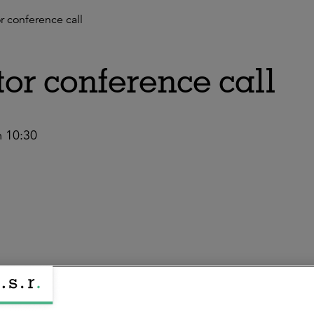
r conference call
or conference call
m 10:30