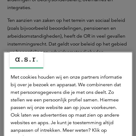
integraties.
Ten aanzien van zaken op het terrein van sociaal beleid
(zoals bijvoorbeeld beoordelingen, pensioenen en
arbeidsomstandigheden), heeft de OR in veel gevallen
instemmingsrecht. Dat geldt voor beleid op het gebied
van beoordelingen, arbeidsomstandigheden,
pensioenen, aanstelling en dergelijke. Verder kan de OR
gebruik maken van zijn wettelijke spreekrecht. Dit geeft
de raad de mogelijkheid om voor en tijdens de
Met cookies houden wij en onze partners informatie
Algemene Vergadering van Aandeelhouders over
bij over je bezoek en apparaat. We combineren dat
bepaalde belangrijke voorgenomen bestuursbesluiten
met persoonsgegevens die je met ons deelt. Zo
zijn standpunt kenbaar te maken.
stellen we een persoonlijk profiel samen. Hiermee
passen wij onze website aan op jouw voorkeuren.
Frequentie vergaderingen en samenstelling
Ook laten we advertenties op maat zien op andere
De OR wordt via verkiezingen samengesteld voor een
websites en apps. Je kunt je toestemming altijd
periode van drie jaar. De raad komt twaalfmaal per jaar
aanpassen of intrekken. Meer weten? Klik op
in vergadering bijeen en overlegt zesmaal per jaar