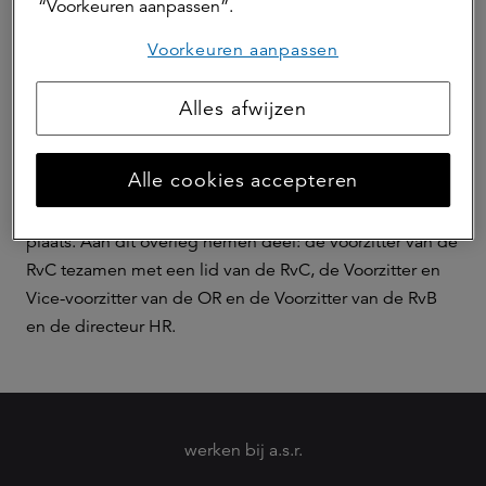
“Voorkeuren aanpassen”.
officieel met de bestuurder. Tweemaal per jaar wordt de
Voorkeuren aanpassen
stand van zaken in de onderneming besproken in het
bijzijn van twee leden van de Raad van Commissarissen.
Alles afwijzen
De onderwerpen die dan in ieder geval aan bod komen
zijn: hoe staat de onderneming er financieel voor en wat
zijn de strategische plannen van de onderneming.
Alle cookies accepteren
Ten minste tweemaal per jaar vindt een 3-radenoverleg
plaats. Aan dit overleg nemen deel: de voorzitter van de
RvC tezamen met een lid van de RvC, de Voorzitter en
Vice-voorzitter van de OR en de Voorzitter van de RvB
en de directeur HR.
werken bij a.s.r.