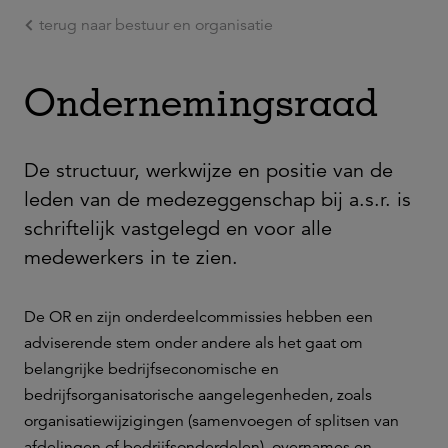
terug naar bestuur en organisatie
Ga naar de hoofdinhoud
Ondernemingsraad
De structuur, werkwijze en positie van de
leden van de medezeggenschap bij a.s.r. is
schriftelijk vastgelegd en voor alle
medewerkers in te zien.
De OR en zijn onderdeelcommissies hebben een
adviserende stem onder andere als het gaat om
belangrijke bedrijfseconomische en
bedrijfsorganisatorische aangelegenheden, zoals
organisatiewijzigingen (samenvoegen of splitsen van
afdelingen of bedrijfsonderdelen), overnames en