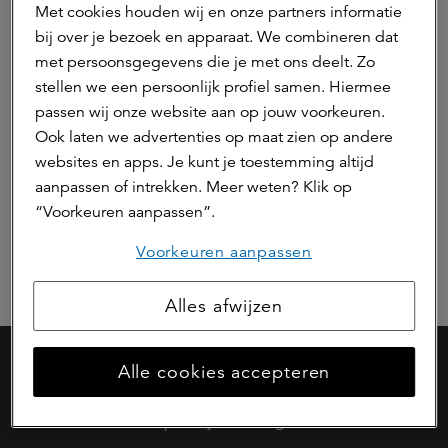
Management Board
Met cookies houden wij en onze partners informatie
bij over je bezoek en apparaat. We combineren dat
Raad van Commissarissen
met persoonsgegevens die je met ons deelt. Zo
stellen we een persoonlijk profiel samen. Hiermee
passen wij onze website aan op jouw voorkeuren.
Ondernemingsraad
Ook laten we advertenties op maat zien op andere
websites en apps. Je kunt je toestemming altijd
Corporate Governance
aanpassen of intrekken. Meer weten? Klik op
“Voorkeuren aanpassen”.
Beleid en Richtlijnen
Voorkeuren aanpassen
Alles afwijzen
Alle cookies accepteren
werken bij a.s.r.
privacyverklaring