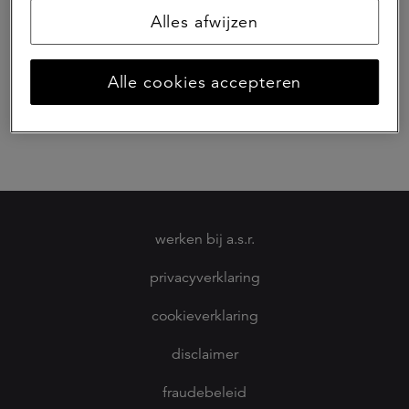
bezoekadres
Alles afwijzen
Archimedeslaan 10
3584 BA Utrecht
postadres
Alle cookies accepteren
Postbus 2072
3500 HB Utrecht
werken bij a.s.r.
privacyverklaring
cookieverklaring
disclaimer
fraudebeleid