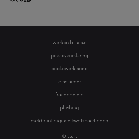
Toon meer
werken bij a.s.r.
privacyverklaring
cookieverklaring
disclaimer
fraudebeleid
phishing
meldpunt digitale kwetsbaarheden
© a.s.r.