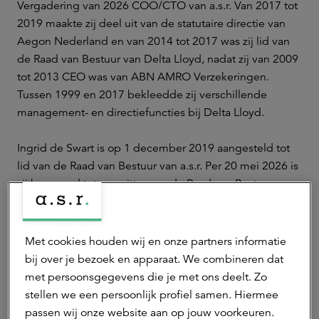
Vergadering van 2026 COO/CTO van a.s.r. Van 2017 tot
2019 maakte zij deel uit van de statutaire directie van
Aegon Nederland en van 2014 tot 2017 was zij lid van
de Raad van Bestuur van Delta Lloyd, nadat zij van 2009
tot 2013 CEO was van ABN AMRO Verzekeringen.
Tussen 1999 en 2017 bekleedde zij verschillende
management- en directiefuncties bij Delta Lloyd.
Ingrid de Swart is op 1 december 2019 aangesteld tot
lid van de Raad van Bestuur van a.s.r. Per 20 mei 2026 is
zij benoemd tot voorzitter van de Raad van Bestuur.
Huidige benoemingstermijn: 2026 - AvA 2030.
Met cookies houden wij en onze partners informatie
Nevenfuncties
bij over je bezoek en apparaat. We combineren dat
Ingrid de Swart is lid van de Raad van Commissarissen
met persoonsgegevens die je met ons deelt. Zo
van Salta Group B.V., lid van de Raad van Advies van
stellen we een persoonlijk profiel samen. Hiermee
Stichting Topvrouw van het jaar en bestuurslid van het
passen wij onze website aan op jouw voorkeuren.