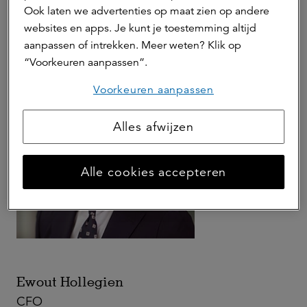
Verbond van Verzekeraars.
Ook laten we advertenties op maat zien op andere
Toon meer
websites en apps. Je kunt je toestemming altijd
aanpassen of intrekken. Meer weten? Klik op
“Voorkeuren aanpassen”.
Voorkeuren aanpassen
Alles afwijzen
Alle cookies accepteren
Ewout Hollegien
CFO