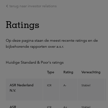
terug naar investor relations
Ga naar de hoofdinhoud
Ratings
Op deze pagina staan de meest recente ratings en de
bijbehorende rapporten over a.s.r.
Huidige Standard & Poor's ratings
Type
Rating
Verwachting
ASR Nederland
ICR
A-
Stabiel
N.V.
ASR
ICR
A+
Stabiel