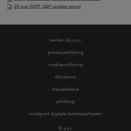
20 mei 2009, S&P update report
werken bij a.s.r.
privacyverklaring
cookieverklaring
disclaimer
fraudebeleid
phishing
meldpunt digitale kwetsbaarheden
© a.s.r.