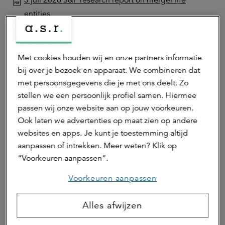
3 juli 2026 S&P research report on merger life
entities
18 februari 2026, S&P bulletin on a.s.r.
6 november 2025, S&P full analysis report
12 september 2025, S&P update report
Met cookies houden wij en onze partners informatie
12 november 2024, S&P update report
bij over je bezoek en apparaat. We combineren dat
12 september 2024, S&P update report
met persoonsgegevens die je met ons deelt. Zo
26 februari 2024, S&P update report
stellen we een persoonlijk profiel samen. Hiermee
passen wij onze website aan op jouw voorkeuren.
8 september 2023, S&P full analysis report
Ook laten we advertenties op maat zien op andere
10 juli 2023, S&P update report
websites en apps. Je kunt je toestemming altijd
23 mei 2023, S&P on Aegon Levensverzekering N.V.
aanpassen of intrekken. Meer weten? Klik op
27 oktober 2022, S&P on business combination with
“Voorkeuren aanpassen”.
Aegon Nederland
9 september 2022, S&P full analysis report
Voorkeuren aanpassen
14 september 2021, S&P full analysis report
23 september 2020, S&P full analysis report
Alles afwijzen
22 juni 2020, S&P bulletin