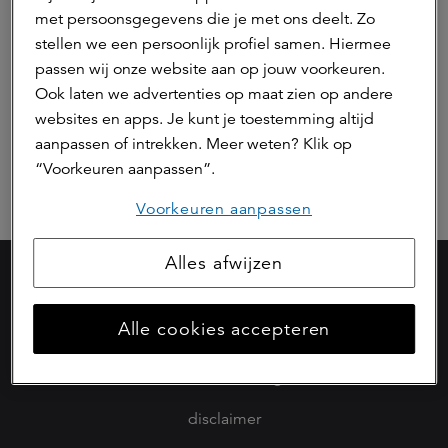
met persoonsgegevens die je met ons deelt. Zo
stellen we een persoonlijk profiel samen. Hiermee
Vermogensbeheer
passen wij onze website aan op jouw voorkeuren.
Ook laten we advertenties op maat zien op andere
Vastgoed (a.s.r. real assets)
websites en apps. Je kunt je toestemming altijd
aanpassen of intrekken. Meer weten? Klik op
Hypotheken
“Voorkeuren aanpassen”.
Voorkeuren aanpassen
Alles afwijzen
werken bij a.s.r.
Alle cookies accepteren
privacyverklaring
cookieverklaring
disclaimer