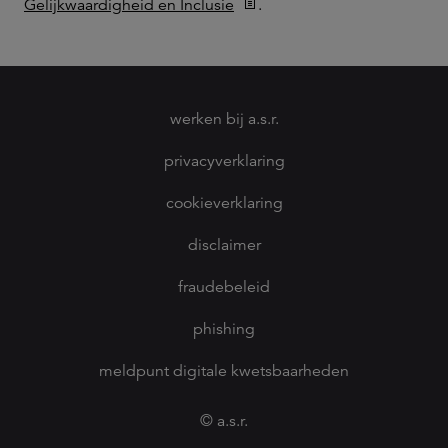
Gelijkwaardigheid en Inclusie
.
werken bij a.s.r.
privacyverklaring
cookieverklaring
disclaimer
fraudebeleid
phishing
meldpunt digitale kwetsbaarheden
© a.s.r.