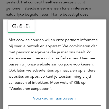
gesteld. Het concept heeft een stevige vlucht
genomen; steeds meer mensen tonen interesse in
natuurlijke begrafenissen. Harrie bevestigt deze
ontwikkeling: ‘Achteraf gezien heeft a.s.r. echt
vooruitziend gehandeld. De keuze is de juiste gebleken
– inmiddels zijn natuurbegraaflocaties in het hele land
sterk in opkomst.’
Met cookies houden wij en onze partners informatie
bij over je bezoek en apparaat. We combineren dat
Ook Raymond ziet de oprichting van de
met persoonsgegevens die je met ons deelt. Zo
natuurbegraafplaats als een verstandige beslissing.
stellen we een persoonlijk profiel samen. Hiermee
Naast het behoud van inkomsten voor a.s.r. speelt
passen wij onze website aan op jouw voorkeuren.
toegankelijkheid een belangrijke rol: ‘Wij vinden het
Ook laten we advertenties op maat zien op andere
belangrijk dat mensen hun persoonlijke uitvaartwensen
websites en apps. Je kunt je toestemming altijd
openlijk kunnen bespreken. De natuurbegraafplaats
aanpassen of intrekken. Meer weten? Klik op
biedt ruimte voor traditionele begravingen,
“Voorkeuren aanpassen”.
urnenbijzettingen en zelfs begrafenissen samen met
een huisdier.’
Voorkeuren aanpassen
Natuur en mens centraal