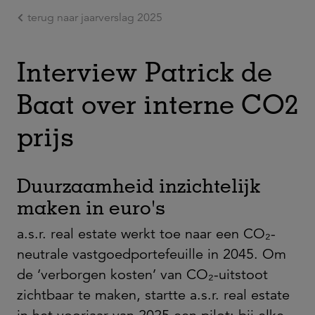
terug naar jaarverslag 2025
Ga naar de hoofdinhoud
Interview Patrick de
Baat over interne CO2
prijs
Duurzaamheid inzichtelijk
maken in euro's
a.s.r. real estate werkt toe naar een CO₂-
neutrale vastgoedportefeuille in 2045. Om
de ‘verborgen kosten’ van CO₂-uitstoot
zichtbaar te maken, startte a.s.r. real estate