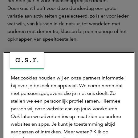
het hele jaar in voor maatschappelijke doelen.
Doenkracht heeft voor deze donderdag een grote
variatie aan activiteiten geselecteerd, zo is er voor ieder
wat wils, van klussen in de natuur, tot wandelen met
ouderen met dementie, klussen bij een manege of het
opknappen van speeltoestellen.
Ewout Hollegien, de Chief Financial Officer en Rozan
Dekker, de Chief Risk Officer, nemen ook allebei deel
aan één van de activiteiten. Ewout zet zich in op
jubilerend Landgoed De Utrecht, waar het doel is om
Met cookies houden wij en onze partners informatie
maar liefs 5500 bomen te planten, van tien
bij over je bezoek en apparaat. We combineren dat
verschillende boomsoorten. Rozan is aan de slag in
met persoonsgegevens die je met ons deelt. Zo
verzorgingstehuis Loericker Stee in Houten, waar zij
stellen we een persoonlijk profiel samen. Hiermee
samen met collega’s een middag van vermaak verzorgt
passen wij onze website aan op jouw voorkeuren.
voor de bewoners.
Ook laten we advertenties op maat zien op andere
websites en apps. Je kunt je toestemming altijd
Marijke Troost, manager Doenkracht van a.s.r.: ‘Vandaag
aanpassen of intrekken. Meer weten? Klik op