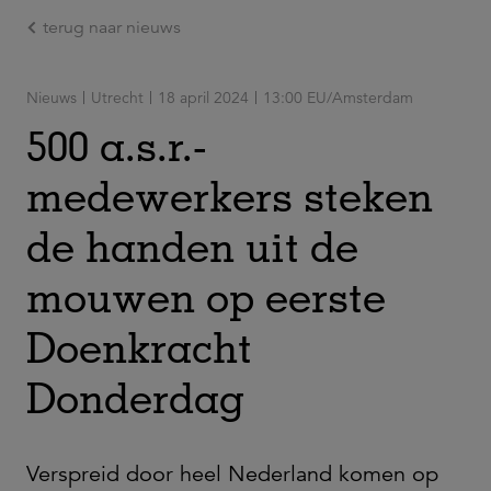
terug naar nieuws
Ga naar de hoofdinhoud
Nieuws
Utrecht
18 april 2024
13:00 EU/Amsterdam
500 a.s.r.-
medewerkers steken
de handen uit de
mouwen op eerste
Doenkracht
Donderdag
Verspreid door heel Nederland komen op