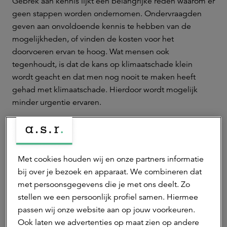
Gebrek aan kennis lijkt een belangrijke reden waarom er
geen stappen worden ondernomen. Ondervraagden
geven aan onvoldoende kennis te hebben van de
mogelijkheden, of vinden de kosten voor het
doorvoeren ervan te hoog. Wat mensen ook
tegenhoudt, is dat de kans op klimaatschade klein
wordt geacht en dat men nog nooit te maken heeft
gehad met klimaatschade. Hierdoor wordt mogelijk
minder urgentie ervaren.
Uit het onderzoek blijkt verder dat veel mensen niet
precies weten wat hun woonhuisverzekering wel of niet
dekt in het geval van schade. Hoewel schade aan
Met cookies houden wij en onze partners informatie
zonnepanelen op het dak van de woning verzekerd is in
bij over je bezoek en apparaat. We combineren dat
de woonhuisverzekering, denkt 41% van de
met persoonsgegevens die je met ons deelt. Zo
ondervraagden dat dit niet zo is. Tegelijkertijd gaat de
stellen we een persoonlijk profiel samen. Hiermee
helft van de Nederlanders er juist ten onrechte vanuit
passen wij onze website aan op jouw voorkeuren.
dat ze via hun woonhuisverzekering verzekerd zijn
Ook laten we advertenties op maat zien op andere