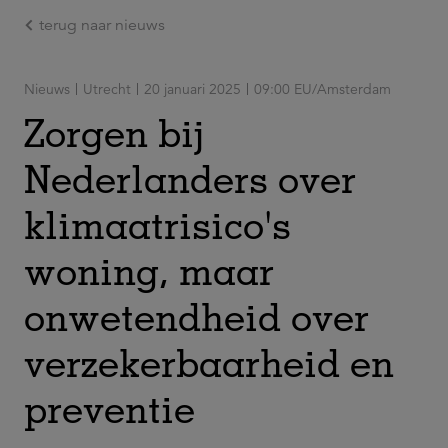
terug naar nieuws
Ga naar de hoofdinhoud
Nieuws
Utrecht
20 januari 2025
09:00 EU/Amsterdam
Zorgen bij
Nederlanders over
klimaatrisico's
woning, maar
onwetendheid over
verzekerbaarheid en
preventie