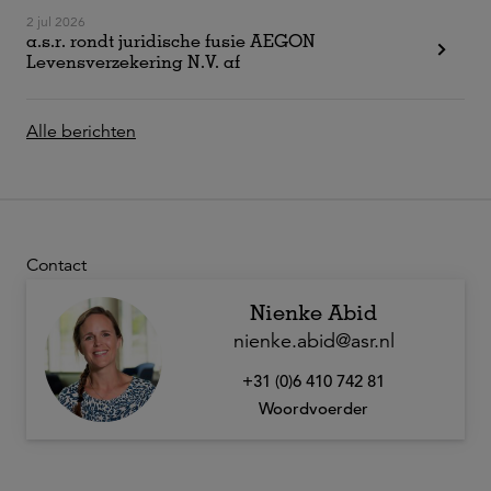
2 jul 2026
a.s.r. rondt juridische fusie AEGON
Levensverzekering N.V. af
Alle berichten
Contact
Nienke Abid
nienke.abid@asr.nl
+31 (0)6 410 742 81
Woordvoerder