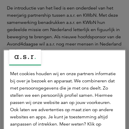
De introductie van het lied is een onderdeel van het
meerjarig partnership tussen a.s.r. en KWbN. Met deze
samenwerking benadrukken a.s.r. en KWbN hun
gedeelde missie om Nederland letterlijk en figuurlijk in
beweging te brengen. Als nieuwe hoofdsponsor van de
Avond4daagse wil a.s.r. nog meer mensen in Nederland
aan het wandelen krijgen, met als doel om mensen
vitaler en gezonder te maken. “Als kinderen op jonge
leeftijd ontdekken hoe leuk wandelen is, wordt het een
gewoonte waar ze hun leven lang profijt van hebben,”
Met cookies houden wij en onze partners informatie
zegt Hella de Weger, brand & marketing
bij over je bezoek en apparaat. We combineren dat
communications director bij a.s.r. “We zijn blij dat we
met persoonsgegevens die je met ons deelt. Zo
met onze samenwerking met KWbN en door de
stellen we een persoonlijk profiel samen. Hiermee
Avond4daagse te sponsoren een bijdrage leveren aan
passen wij onze website aan op jouw voorkeuren.
het ontwikkelen van deze gezonde gewoonte.”
Ook laten we advertenties op maat zien op andere
websites en apps. Je kunt je toestemming altijd
Gijs Janssen, directeur-bestuurder van KWbN, kijkt uit
aanpassen of intrekken. Meer weten? Klik op
naar de start van de Avond4daagse “In samenwerking