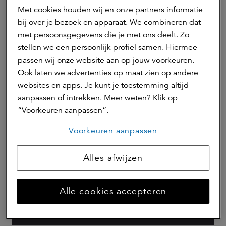
hypotheekoplossingen samen in één
Met cookies houden wij en onze partners informatie
toekomstbestendig product, met ruimte voor keuze en
bij over je bezoek en apparaat. We combineren dat
flexibiliteit voor klanten. De omlabeling van de
met persoonsgegevens die je met ons deelt. Zo
bestaande Aegon hypotheekproducten naar a.s.r. vindt
stellen we een persoonlijk profiel samen. Hiermee
aankomend weekend plaats en vormt de laatste stap in
passen wij onze website aan op jouw voorkeuren.
dit integratietraject. Daarmee ronden we deze fase
Ook laten we advertenties op maat zien op andere
zorgvuldig af en bieden we klanten duidelijkheid en
websites en apps. Je kunt je toestemming altijd
continuïteit.’
aanpassen of intrekken. Meer weten? Klik op
De a.s.r. WelThuis Startershypotheek, die specifiek
“Voorkeuren aanpassen”.
bedoeld is voor starters op de woningmarkt, blijft voor
Voorkeuren aanpassen
nieuwe leningen beschikbaar onder het WelThuis-label
en wordt niet aangeboden onder de ASR Hypotheek.
Alles afwijzen
Hypotheken
Alle cookies accepteren
Download Hypotheekproduct en
contactkaart