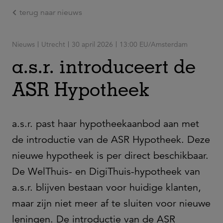
terug naar nieuws
Ga naar de hoofdinhoud
Nieuws
Utrecht
30 april 2026
13:00 EU/Amsterdam
a.s.r. introduceert de
ASR Hypotheek
a.s.r. past haar hypotheekaanbod aan met
de introductie van de ASR Hypotheek. Deze
nieuwe hypotheek is per direct beschikbaar.
De WelThuis- en DigiThuis-hypotheek van
a.s.r. blijven bestaan voor huidige klanten,
maar zijn niet meer af te sluiten voor nieuwe
leningen. De introductie van de ASR