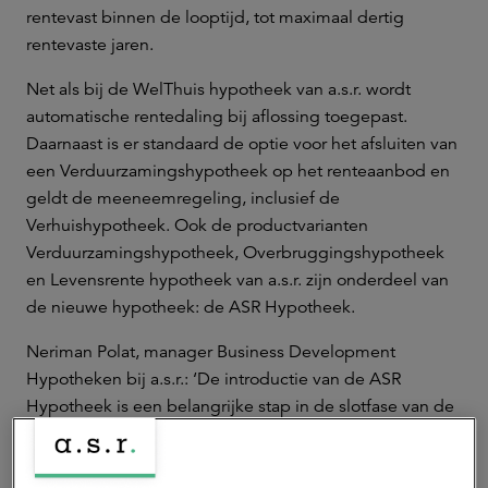
rentevast binnen de looptijd, tot maximaal dertig
rentevaste jaren.
Net als bij de WelThuis hypotheek van a.s.r. wordt
automatische rentedaling bij aflossing toegepast.
Daarnaast is er standaard de optie voor het afsluiten van
een Verduurzamingshypotheek op het renteaanbod en
geldt de meeneemregeling, inclusief de
Verhuishypotheek. Ook de productvarianten
Verduurzamingshypotheek, Overbruggingshypotheek
en Levensrente hypotheek van a.s.r. zijn onderdeel van
de nieuwe hypotheek: de ASR Hypotheek.
Neriman Polat, manager Business Development
Hypotheken bij a.s.r.: ‘De introductie van de ASR
Hypotheek is een belangrijke stap in de slotfase van de
integratie van Aegon hypotheken en a.s.r. hypotheken.
Met deze nieuwe hypotheek brengen we onze