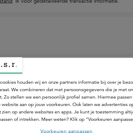
stand
voor gedetailleerde transactie informatie.
cookies houden wij en onze partners informatie bij over je bez
raat. We combineren dat met persoonsgegevens die je met o
t. Zo stellen we een persoonlijk profiel samen. Hiermee passen 
 website aan op jouw voorkeuren. Ook laten we advertenties o
 zien op andere websites en apps. Je kunt je toestemming alti
assen of intrekken. Meer weten? Klik op “Voorkeuren aanpasse
Stichting Pensioenfonds Ecolab met buy-out naar a
Voorkeuren aanpassen