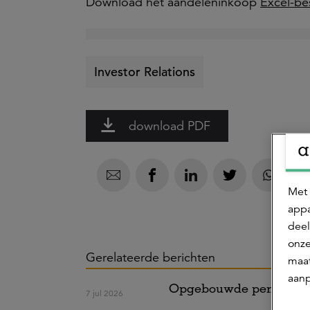
Download het aandeleninkoop
Excel-be
Investor Relations
download PDF
Met 
appa
deel
onze
Gerelateerde berichten
maat
aanp
Opgebouwde pensioenen 
7 jul 2026