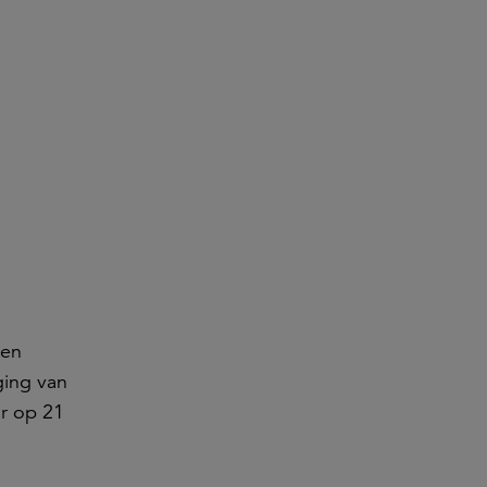
een
ging van
ur op 21