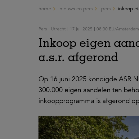
home
nieuws en pers
pers
inkoop e
Ga naar de hoofdinhoud
Pers
Utrecht
17 juli 2025
08:30 EU/Amsterdam
Inkoop eigen aan
a.s.r. afgerond
Op 16 juni 2025 kondigde ASR Ne
300.000 eigen aandelen ten beh
inkoopprogramma is afgerond op 