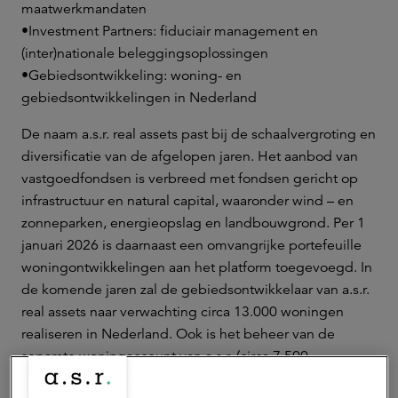
maatwerkmandaten
•
Investment Partners: fiduciair management en
(inter)nationale beleggingsoplossingen
•
Gebiedsontwikkeling: woning- en
gebiedsontwikkelingen in Nederland
De naam a.s.r. real assets past bij de schaalvergroting en
diversificatie van de afgelopen jaren. Het aanbod van
vastgoedfondsen is verbreed met fondsen gericht op
infrastructuur en natural capital, waaronder wind – en
zonneparken, energieopslag en landbouwgrond. Per 1
januari 2026 is daarnaast een omvangrijke portefeuille
woningontwikkelingen aan het platform toegevoegd. In
de komende jaren zal de gebiedsontwikkelaar van a.s.r.
real assets naar verwachting circa 13.000 woningen
realiseren in Nederland. Ook is het beheer van de
separate woningaccount van a.s.r. (circa 7.500
woningen) ondergebracht binnen het platform.