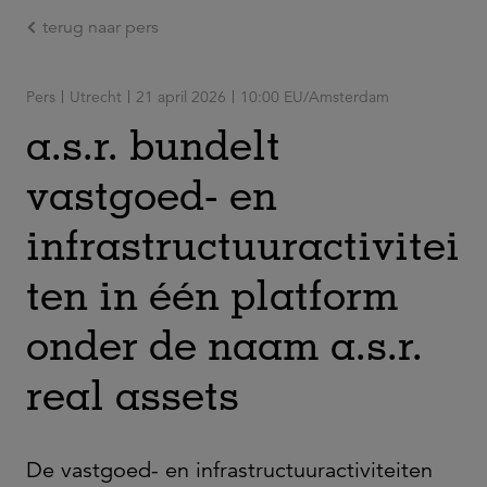
terug naar pers
Ga naar de hoofdinhoud
Pers
Utrecht
21 april 2026
10:00 EU/Amsterdam
a.s.r. bundelt
vastgoed- en
infrastructuuractivitei
ten in één platform
onder de naam a.s.r.
real assets
De vastgoed- en infrastructuuractiviteiten