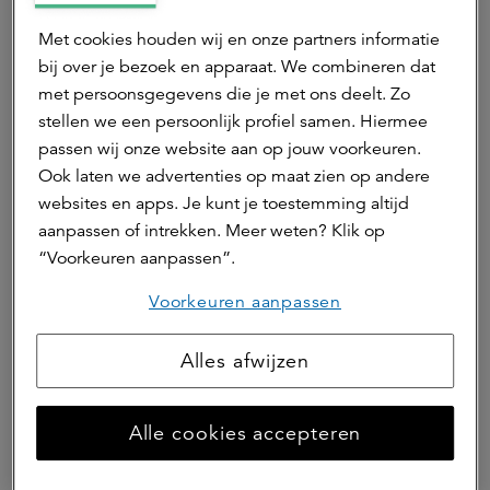
Voor stakeholders betekent het gebruik van de naam
Met cookies houden wij en onze partners informatie
a.s.r. real assets meer samenhang en één organisatie
bij over je bezoek en apparaat. We combineren dat
met een geïntegreerde benadering van investeringen in
met persoonsgegevens die je met ons deelt. Zo
real assets, met behoud van bestaande mandaten,
stellen we een persoonlijk profiel samen. Hiermee
governance structuren en toezicht.
passen wij onze website aan op jouw voorkeuren.
Dick Gort, CEO a.s.r. real assets: “De afgelopen jaren
Ook laten we advertenties op maat zien op andere
zijn wij uitgegroeid tot een breed platform voor
websites en apps. Je kunt je toestemming altijd
wereldwijde investeringen in vastgoed en infrastructuur.
aanpassen of intrekken. Meer weten? Klik op
Met de naam a.s.r. real assets brengen we deze
“Voorkeuren aanpassen”.
activiteiten samen onder één herkenbare merknaam.
Voorkeuren aanpassen
Dat versterkt onze positionering richting klanten en
beleggers en ondersteunt onze ambitie om waarde toe
Alles afwijzen
te voegen met schaal, expertise en lange termijn focus.”
asr real estate
Alle cookies accepteren